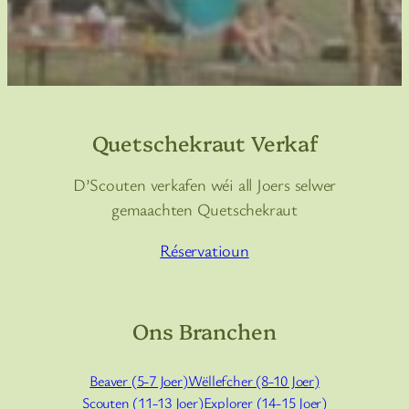
Quetschekraut Verkaf
D’Scouten verkafen wéi all Joers selwer
gemaachten Quetschekraut
Réservatioun
Ons Branchen
Beaver (5-7 Joer)
Wëllefcher (8-10 Joer)
Scouten (11-13 Joer)
Explorer (14-15 Joer)