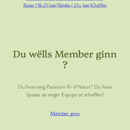
Rover (16-21 Joer)
Tembo ( 21+ Joer)
Cheffen
Du wëlls Member ginn
?
Du hues eng Passioun fir d’Natur? Du hues
Spaass an enger Equipe ze schaffen?
Member ginn