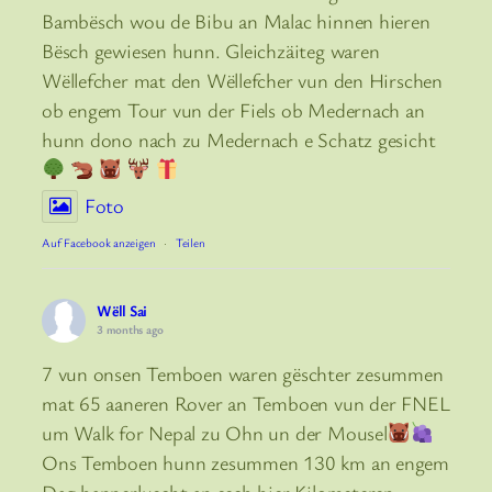
Bambësch wou de Bibu an Malac hinnen hieren
Bësch gewiesen hunn. Gleichzäiteg waren
Wëllefcher mat den Wëllefcher vun den Hirschen
ob engem Tour vun der Fiels ob Medernach an
hunn dono nach zu Medernach e Schatz gesicht
Foto
Auf Facebook anzeigen
·
Teilen
Wëll Sai
3 months ago
7 vun onsen Temboen waren gëschter zesummen
mat 65 aaneren Rover an Temboen vun der FNEL
um Walk for Nepal zu Ohn un der Mousel
Ons Temboen hunn zesummen 130 km an engem