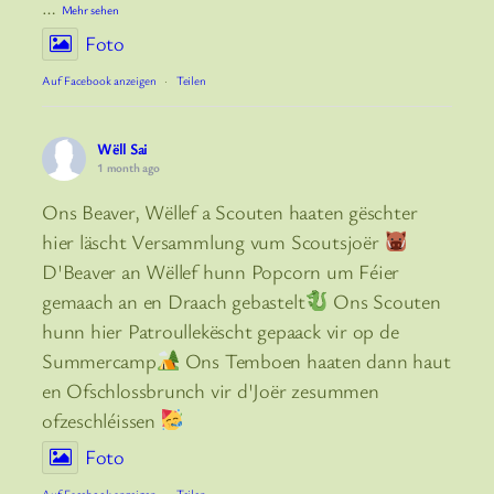
…
Mehr sehen
Foto
Auf Facebook anzeigen
·
Teilen
Wëll Sai
1 month ago
Ons Beaver, Wëllef a Scouten haaten gëschter
hier läscht Versammlung vum Scoutsjoër
D'Beaver an Wëllef hunn Popcorn um Féier
gemaach an en Draach gebastelt
Ons Scouten
hunn hier Patroullekëscht gepaack vir op de
Summercamp
Ons Temboen haaten dann haut
en Ofschlossbrunch vir d'Joër zesummen
ofzeschléissen
Foto
Auf Facebook anzeigen
·
Teilen