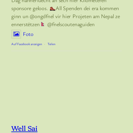
Dag hannerluecht an sech hier Kilometeren
sponsore geloos.
All Spenden dei era kommen
ginn un @ongdfnel vir hier Projeten am Nepal ze
ennerstëtzen
@fnelscoutenaguiden
Foto
Auf Facebook anzeigen
·
Teilen
Well Sai