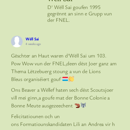
D' Wëll Sai goufen 1995
gegrënnt an sinn e Grupp vun
der FNEL.
Wëll Sai
4 weeks ago
Gëschter an Haut waren d'Wëll Sai um 103.
Pow Wow vun der FNEL,deen dëst Joer ganz am
Thema Lëtzebuerg stoung a vun de Lions
Bleus organiséiert gouf
Ons Beaver a Wëllef haten sech dëst Scoutsjoer
vill mei ginn,a goufe mat der Bonne Colonie a
Bonne Meute ausgezeechent
Felicitatiounen och un
ons Formatiounskandidaten Lili an Andrea vir h