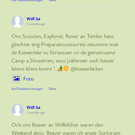
Wëll Sai
2 months ago
Ons Scouten, Explorer, Rover an Tembo hate
gëschter eng Preparatiounssortie zesumme mat
de Kiewerleke vu Stroossen vir de gemeinsame
Camp a Slowenien, wou jiddereen sech besser
kënne léiere konnt !
@kiewerlecken
Foto
Auf Facebook anzeigen
·
Teilen
Wëll Sai
3 months ago
Och ons Beaver an Wëllefcher waren den
Weekend aktiv. Beaver waren ob enger Sortie am