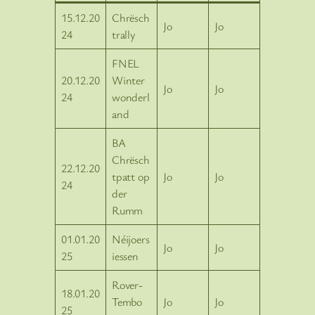
15.12.20
Chrësch
Jo
Jo
24
trally
FNEL
20.12.20
Winter
Jo
Jo
24
wonderl
and
BA
Chrësch
22.12.20
tpatt op
Jo
Jo
24
der
Rumm
01.01.20
Néijoers
Jo
Jo
25
iessen
Rover-
18.01.20
Tembo
Jo
Jo
25